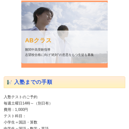
ABクラス
ABクラス
難関中高受験指導
志望校合格に向け”絶対”の意思をもつ生徒を募集
入塾までの手順
入塾テストのご予約
毎週土曜日14時～（別日有）
費用：1,000円
テスト科目：
小学生＝国語・算数
中学生＝国語・数学・英語