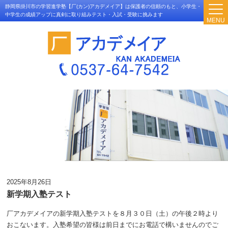
静岡県掛川市の学習進学塾【厂(カン)アカデメイア】は保護者の信頼のもと、小学生・
中学生の成績アップに真剣に取り組みテスト・入試・受験に挑みます
MENU
2025年8月26日
新学期入塾テスト
厂アカデメイアの新学期入塾テストを８月３０日（土）の午後２時より
おこないます。入塾希望の皆様は前日までにお電話で構いませんのでご