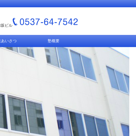
匂坂ビル
表あいさつ
塾概要