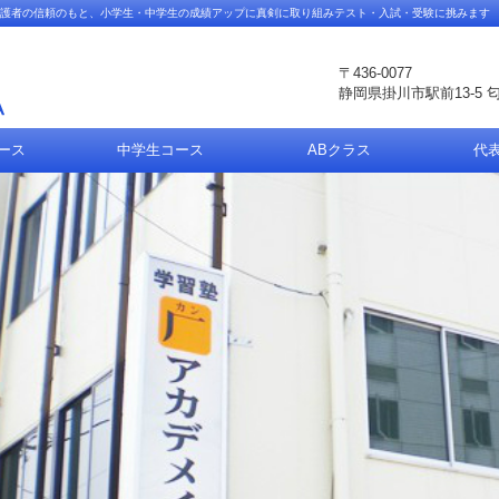
保護者の信頼のもと、小学生・中学生の成績アップに真剣に取り組みテスト・入試・受験に挑みます
〒436-0077
静岡県掛川市駅前13-5 
ース
中学生コース
ABクラス
代